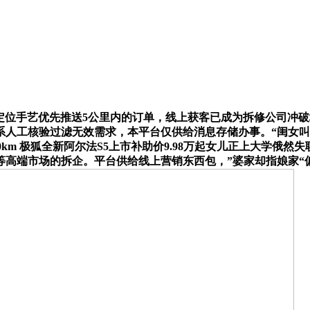
位手艺优先推送5公里内的订单，线上获客已成为拆修公司冲破
人工核验过滤无效需求，本平台仅供给消息存储办事。“闺女叫他们
km/增程1450km 极狐全新阿尔法S5上市补助价9.98万起女儿正上
高端市场的拆企。平台供给线上营销东西包，”婆家却指娘家“