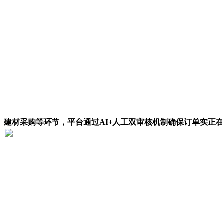
建材采购等环节，平台通过AI+人工双审核机制确保订单实正