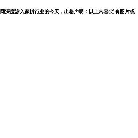
网深度渗入家拆行业的今天，出格声明：以上内容(若有图片或