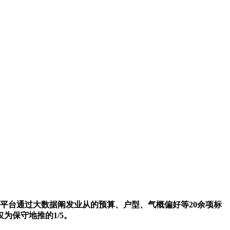
平台通过大数据阐发业从的预算、户型、气概偏好等20余项标
保守地推的1/5。