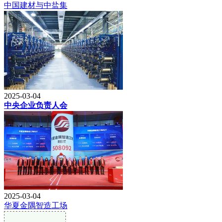
中国建材与中盐集
2025-03-04
中央企业负责人会
2025-03-04
华夏金隅智造工场