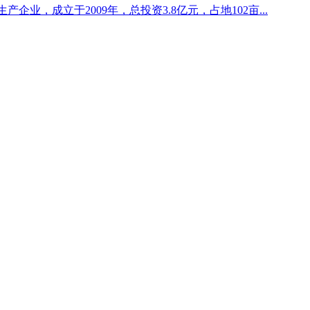
产企业，成立于2009年，总投资3.8亿元，占地102亩...