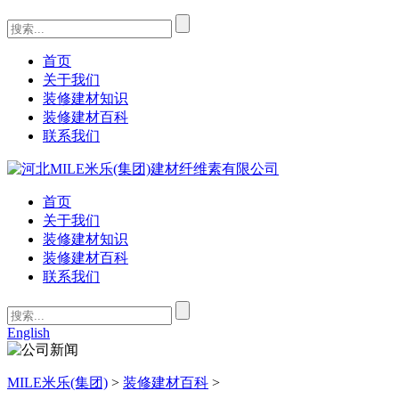
首页
关于我们
装修建材知识
装修建材百科
联系我们
首页
关于我们
装修建材知识
装修建材百科
联系我们
English
MILE米乐(集团)
>
装修建材百科
>