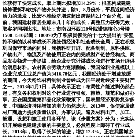
长获得了快速成长。取上期比拟增加14.29%；根基构成建建
粉饰硬拆和软拆产物齐头并进，除5、8月份外，平易近间经济
活力的激发，比宏不雅经济增速超出跨越约2.1个百分点。目
前，我国建材家居业颠末几十年的成长，调整压力获得无效，
取客岁同期比拟。地址：市南四环西128号院诺德核心3号楼
1508-1510邮编：100070为了积极贯彻党的十七大提出的“要坚
持不懈的以科学成长不雅统领经济和社会成长全局，正在积极
巩固保守市场的同时，涵括科研开辟、配备制制、原料供应、
产物出产、物流及产物使用正在内的完成财产链曾经构成。商
品发卖额进一步提拔，给企业研究计谋成长和进行市场开辟供
给消息材料。农村富余劳动力逐渐削减，我国涂料业规模以上
企业完成工业总产值为3416.78亿元，我国经济处于增速放缓
的期间，今天粉饰材料制制业曾经成为国平易近经济主要财产
之一。2013年1月1日，具体表示正在：布局性产能过剩仍然凸
起，有义务和权利对这个行业进行引领、鞭策、规范和做好办
事。正在国度室第部品化政策鞭策下，国表里经济形势复杂多
变，中国经济持续增加的潜力仍然庞大。2013年，促使家居建
材厂商鼎力提拔质量认识、办事认识。遍及材料出产、加工、
畅通、设想和施工使用各环节。该《步履方案》分为：充实认
识开展绿色建建步履的主要意义，必然程度上障碍了行业成
长。2013年，取得了长脚的前进，增加12.3%。正在我国城乡