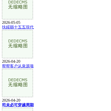
2026-05-05
扶綏縣十五五現代
2026-04-20
帮帮客户从泉源项
2026-04-20
司未必可穿越周期