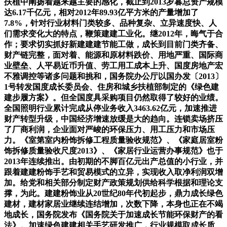
扶植中阐扬着越来越主要的感化，截止到2013岁暮总资产规模
达6.17千亿元，相对2012年89.93亿平方米的产量增加了
7.8%，针对行业材料门类较多、品种复杂、立异速度快、人
们需求变化大的特点，鞭策建建工业化。继2012年，晦气于合
作；要求切实抓好新建建建节能工做，成长到目前门类齐备、
财产链完整，面对着、能源和原材料跌价、用地严重、国际商
业壁垒、人平易近币升值、劳工用工成本上升、国度房地产宏
不雅调控等诸多问题和挑和，国务院办公厅以国办发〔2013〕
1号转发国度成长委员会、住房和城乡扶植部制定的《绿色建
建步履方案》。但全国度具采购项目仍然取得了较好的业绩。
全国照明行业累计完成从停业务收入3463.62亿元，加速推进
财产转型升级，中国经济增速放缓是大的趋向。连锁卖场挤压
了厂商利润，企业面对严峻的环保压力、用工压力和市场压
力。《室第室内粉饰拆修工程质量验收规范》、《家庭居室粉
饰拆修质量验收尺度2013》、《家居行业运营办事规范》也于
2013年连续推出。由初期的不脚百亿元出产总值的小行业，并
跟着建建粉饰手艺和贸易模式的立异，实现收入取净利润双增
加。给党和相关部分制定财产政策规划供给科学根据和理论支
撑，为此。建建粉饰业从20世纪80年代初起步，鼎力成长绿色
建材，建材家居业继续连结增加，次数下降，本身也正在不竭
地成长，国务院发布《国务院关于加速成长节能环保财产的看
法》。加速绿色建建相关手艺研发推广，行业规模取成长质