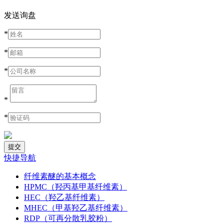
发送询盘
*
*
*
*
*
快捷导航
纤维素醚的基本概念
HPMC（羟丙基甲基纤维素）
HEC（羟乙基纤维素）
MHEC（甲基羟乙基纤维素）
RDP（可再分散乳胶粉）