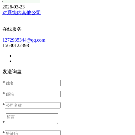
2026-03-23
对系统内其他公司
在线服务
1272935344@qq.com
15630122398
发送询盘
*
*
*
*
*