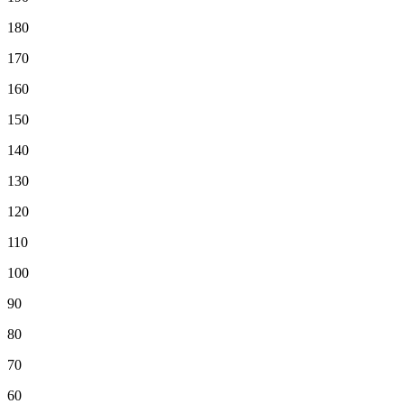
180
170
160
150
140
130
120
110
100
90
80
70
60