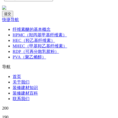
快捷导航
纤维素醚的基本概念
HPMC（羟丙基甲基纤维素）
HEC（羟乙基纤维素）
MHEC（甲基羟乙基纤维素）
RDP（可再分散乳胶粉）
PVA（聚乙烯醇）
导航
首页
关于我们
装修建材知识
装修建材百科
联系我们
200
190