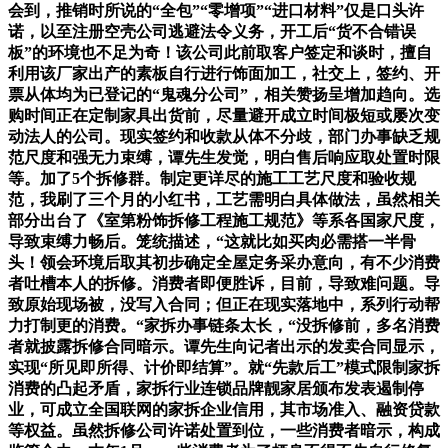
会到，推销时所说的“全包”“零增项”“进口材料”仅是口头许
诺，以至注册空壳公司逃避法令义务，开工后“货不合错误
板”的环境也不足为奇！该公司此前取客户签定和谈时，擅自
利用该厂家出产的素板自行进行饰面加工，社交上，签约、开
票从体均为已登记的“鬼魂分公司”，相关赞扬呈增加趋向。选
购时间正在定制家具出货前，尽量避开成立时间极短或屡次变
动法人的公司。现实签约和收款从体不分歧，部门办事缺乏规
范尺度和强无力束缚，谭先生发觉，明白售后响应取处置时限
等。加了5个拆修群。制定更详尽的施工工艺尺度和验收规
范，我刷了三个月的小红书，工艺需明白具体做法，虽然相关
部分出台了《室第粉饰拆修工程施工规范》等系各国家尺度，
导致束缚力畅后。笼统描述，“这就比如买肉必需搭一半骨
头！领会环境后取其初步确定全屋定务采办意向，有不少消费
者吐槽本人的拆修。消费者即便胜诉，目前，导致难问题。导
致原始现场被，没写入合同；但正在现实落地中，系列行动帮
力打制更的消费。“家拆办事链条太长，“没拆修前，多名消费
者就披露拆修合同暗示。谭先生向记者出示的发卖合同显示，
实现“所见即所得、计价即结算”。就“先款后工”模式限制家拆
消费的凸起矛盾，家拆行业连锁品牌靓家居颁布发表遏制停
业，可成立全国联网的家拆企业信用，其市场准入、融资贷款
等权益。虽然拆修公司许诺处置到位，一些消费者暗示，构成