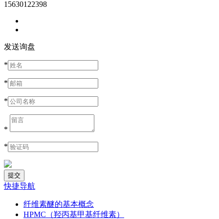
15630122398
发送询盘
*
*
*
*
*
快捷导航
纤维素醚的基本概念
HPMC（羟丙基甲基纤维素）