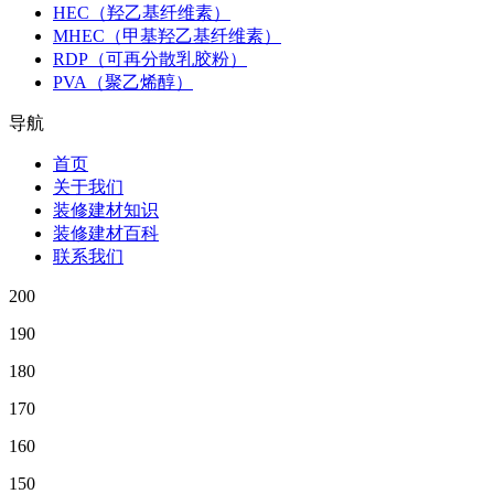
HEC（羟乙基纤维素）
MHEC（甲基羟乙基纤维素）
RDP（可再分散乳胶粉）
PVA（聚乙烯醇）
导航
首页
关于我们
装修建材知识
装修建材百科
联系我们
200
190
180
170
160
150