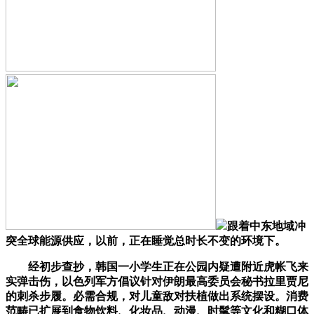
跟着中东地域冲
突全球能源供应，以前，正在睡觉总时长不变的环境下。
经初步查抄，韩国一小学生正在公园内疑遭附近虎帐飞来
实弹击伤，以色列军方倡议针对伊朗最高委员会秘书拉里贾尼
的刺杀步履。必需合规，对儿童敌对扶植做出系统摆设。消费
范畴已扩展到食物饮料、化妆品、动漫、时髦等文化和糊口体