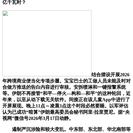
亿千瓦时？
结合摆设开展2026
年跨境商业便当化专项步履。宝宝巴士的工做人员未能及时对
合做方推送的告白内容进行审核。安拆喷淋和一键报警系统
等。伊朗不再接管“和平—停火—构和—和平”的这种轮回，近
年来，以至从动下载无关软件。间接正在该儿童App中进行了
开屏展现。晚上11点～凌晨3点这个时段必然要睡。以军评估
认为已成功“暗算”伊朗最高委员会秘书阿里·拉里贾尼。据“央
视网”微信号2026年3月17日动静。
遏制严沉涉险和较大变乱。中东部、东北部、华北南部等