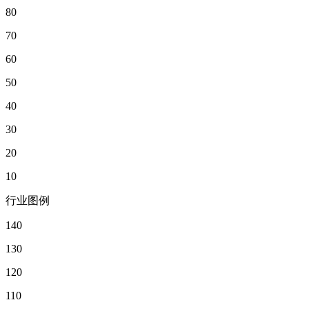
80
70
60
50
40
30
20
10
行业图例
140
130
120
110