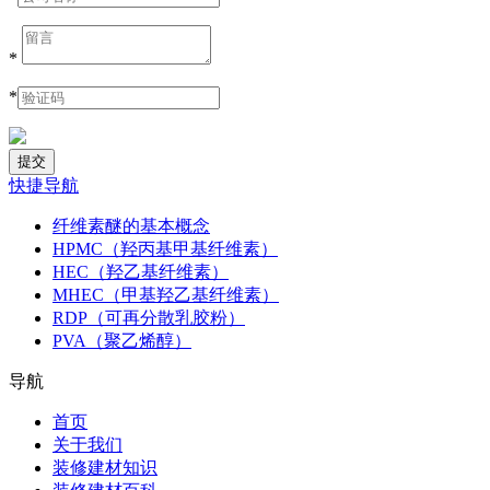
*
*
快捷导航
纤维素醚的基本概念
HPMC（羟丙基甲基纤维素）
HEC（羟乙基纤维素）
MHEC（甲基羟乙基纤维素）
RDP（可再分散乳胶粉）
PVA（聚乙烯醇）
导航
首页
关于我们
装修建材知识